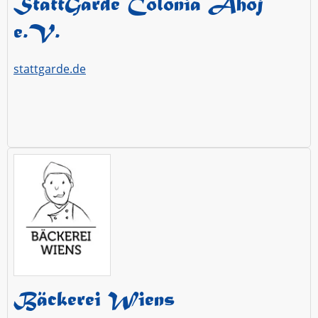
StattGarde Colonia Ahoj
e.V.
stattgarde.de
Bäckerei Wiens