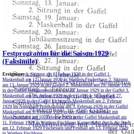
Festprogramm für die Saison 1929
(Faksimile)
Ereignisse:
1. Sitzung am 6. Januar 1929 in der Gaffel
1.
Maskenball am 12. Januar 1929 in Wattlers Fischerhaus
2. Sitzung
am 13. Januar 1929 in der Gaffel
2. Maskenball am 19. Januar 1929
in der Gaffel
Jubiliäumssitzung am 20. Januar 1929 in der Gaffel
3.
Maskenball am 26. Januar 1929 in der Gaffel
4. Sitzung am 27.
Januar 1929 in der Gaffel
Lichtmess-Maskenball am 2. Februar
1929 im Annohaus
Prunksitzung am 3. Februar 1929 in der Gaffel
Maskenball am 9. Februar 1929 in der Gaffel
Maskenball mit
Maskensitzung am 10. Februar 1929 in der Gaffel
Maskenball am
11. Februar 1929 in Wattlers Fischhaus
Kappenfahrt durch die Stadt
am 12. Februar 1929
Fischessen und Festball am 13. Februar 1929
in Wattlers Fischhaus