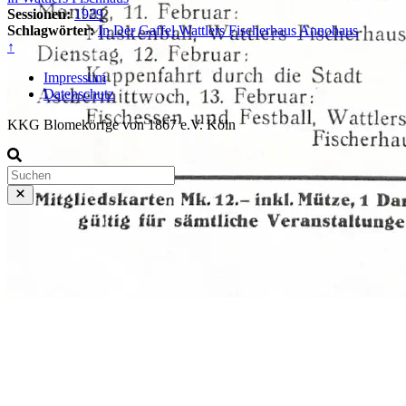
Sessionen:
1929
Schlagwörter:
In Der Gaffel
Wattlers Fischerhaus
Annohaus
↑
Impressum
Datenschutz
KKG Blomekörfge von 1867 e.V. Köln