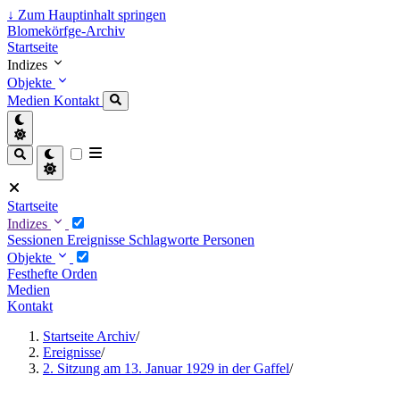
↓
Zum Hauptinhalt springen
Blomekörfge-Archiv
Startseite
Indizes
Objekte
Medien
Kontakt
Startseite
Indizes
Sessionen
Ereignisse
Schlagworte
Personen
Objekte
Festhefte
Orden
Medien
Kontakt
Startseite Archiv
/
Ereignisse
/
2. Sitzung am 13. Januar 1929 in der Gaffel
/