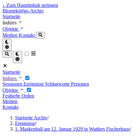
↓
Zum Hauptinhalt springen
Blomekörfge-Archiv
Startseite
Indizes
Objekte
Medien
Kontakt
Startseite
Indizes
Sessionen
Ereignisse
Schlagworte
Personen
Objekte
Festhefte
Orden
Medien
Kontakt
Startseite Archiv
/
Ereignisse
/
1. Maskenball am 12. Januar 1929 in Wattlers Fischerhaus
/