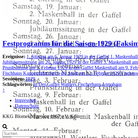
Festprogramm für die Saison 1929 (Faksim
Ereignisse:
1. Sitzung am 6. Januar 1929 in der Gaffel
1. Maskenball
Jubiliäumssitzung am 20. Januar 1929 in der Gaffel
3. Maskenball am
Prunksitzung am 3. Februar 1929 in der Gaffel
Maskenball am 9. Feb
Fischhaus
Kappenfahrt durch die Stadt am 12. Februar 1929
Fischess
Sessionen:
1929
Schlagwörter:
In Der Gaffel
Wattlers Fischerhaus
Annohaus
↑
Impressum
Datenschutz
KKG Blomekörfge von 1867 e.V. Köln