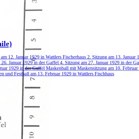
ile)
 am 12. Januar 1929 in Wattlers Fischerhaus
2. Sitzung am 13. Januar 
 26. Januar 1929 in der Gaffel
4. Sitzung am 27. Januar 1929 in der Ga
ruar 1929 in der Gaffel
Maskenball mit Maskensitzung am 10. Februar 
en und Festball am 13. Februar 1929 in Wattlers Fischhaus